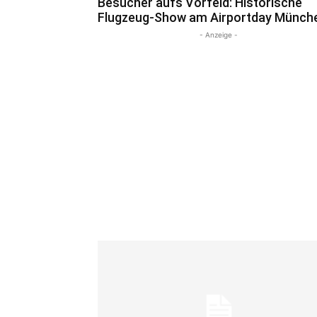
Besucher aufs Vorfeld: Historische
Flugzeug-Show am Airportday Münch
- Anzeige -