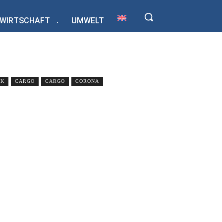
WIRTSCHAFT
UMWELT
IK
CARGO
CARGO
CORONA