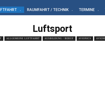
UFTFAHRT
RAUMFAHRT / TECHNIK
TERMINE
Luftsport
T
ALLGEMEINE LUFTFAHRT
AUSBILDUNG / BERUF
AVIONICS
AVION