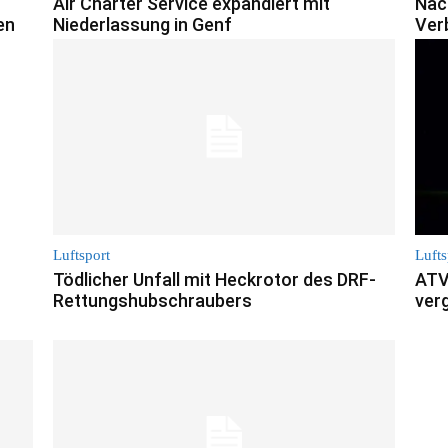
Air Charter Service expandiert mit
Nac
en
Niederlassung in Genf
Ver
Luftsport
Lufts
Tödlicher Unfall mit Heckrotor des DRF-
ATV
Rettungshubschraubers
ver