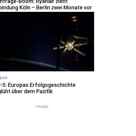
hfrage-Boom: Ryanair zieht
bindung Köln – Berlin zwei Monate vor
port
-5: Europas Erfolgsgeschichte
glüht über dem Pazifik
- Anzeige -