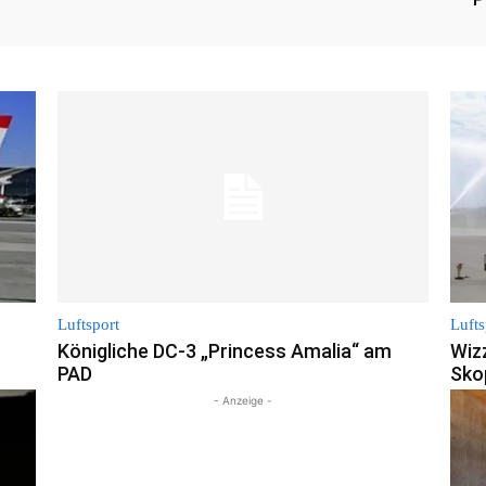
Luftsport
Lufts
Königliche DC-3 „Princess Amalia“ am
Wizz
PAD
Sko
- Anzeige -